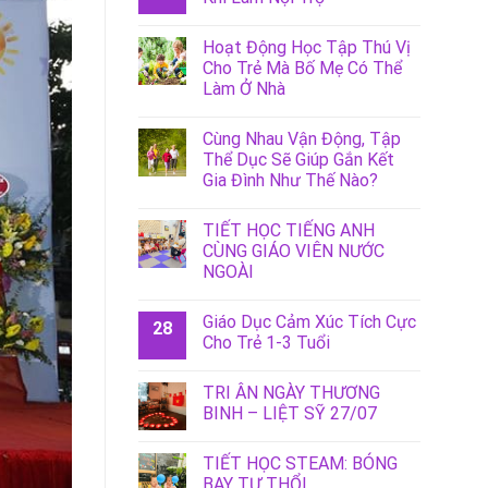
Hoạt Động Học Tập Thú Vị
Cho Trẻ Mà Bố Mẹ Có Thể
Làm Ở Nhà
Cùng Nhau Vận Động, Tập
Thể Dục Sẽ Giúp Gắn Kết
Gia Đình Như Thế Nào?
TIẾT HỌC TIẾNG ANH
CÙNG GIÁO VIÊN NƯỚC
NGOÀI
Giáo Dục Cảm Xúc Tích Cực
28
Cho Trẻ 1-3 Tuổi
TRI ÂN NGÀY THƯƠNG
BINH – LIỆT SỸ 27/07
TIẾT HỌC STEAM: BÓNG
BAY TỰ THỔI