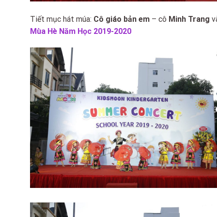
Tiết mục hát múa:
Cô giáo bản em
– cô
Minh Trang
v
Mùa Hè Năm Học 2019-2020