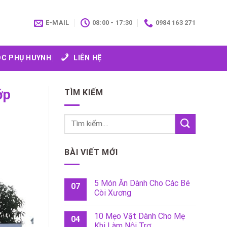
E-MAIL
08:00 - 17:30
0984 163 271
C PHỤ HUYNH
LIÊN HỆ
ớp
TÌM KIẾM
BÀI VIẾT MỚI
5 Món Ăn Dành Cho Các Bé
07
Còi Xương
10 Mẹo Vặt Dành Cho Mẹ
04
Khi Làm Nội Trợ