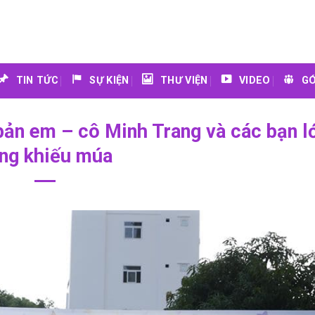
TIN TỨC
SỰ KIỆN
THƯ VIỆN
VIDEO
GÓ
bản em – cô Minh Trang và các bạn l
ng khiếu múa