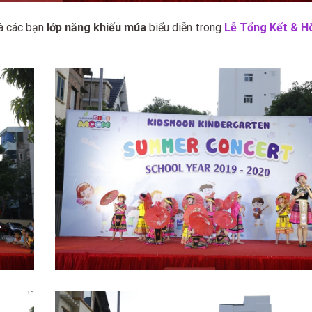
à các bạn
lớp năng khiếu múa
biểu diễn trong
Lễ Tổng Kết & H