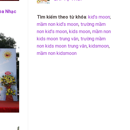
òa Nhạc
Tìm kiếm theo từ khóa
:
kid’s moon
;
mầm non kid’s moon
,
trường mầm
non kid’s moon
,
kids moon
,
mầm non
kids moon trung văn
,
trường mầm
non kids moon trung văn
,
kidsmoon
,
mầm non kidsmoon