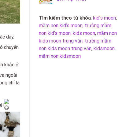
Tìm kiếm theo từ khóa
:
kid’s moon
;
mầm non kid’s moon
,
trường mầm
non kid’s moon
,
kids moon
,
mầm non
ác dày,
kids moon trung văn
,
trường mầm
có chuyến
non kids moon trung văn
,
kidsmoon
,
mầm non kidsmoon
nh khắc ở
rưa ngoài
ông chỉ là
é!