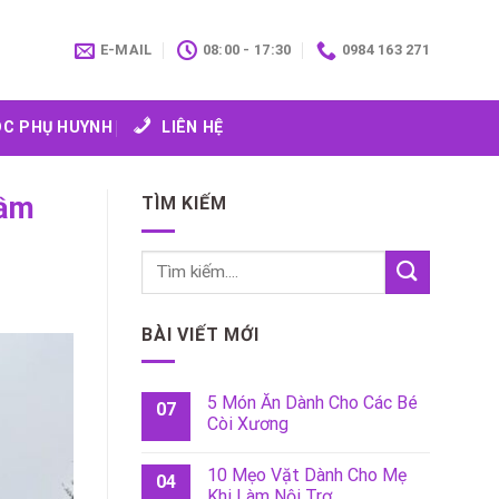
E-MAIL
08:00 - 17:30
0984 163 271
C PHỤ HUYNH
LIÊN HỆ
Mầm
TÌM KIẾM
BÀI VIẾT MỚI
5 Món Ăn Dành Cho Các Bé
07
Còi Xương
10 Mẹo Vặt Dành Cho Mẹ
04
Khi Làm Nội Trợ