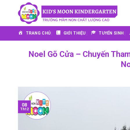
Skip
to
content
TRANG CHỦ
GIỚI THIỆU
TUYỂN SINH
Noel Gõ Cửa – Chuyến Tha
No
08
Th12