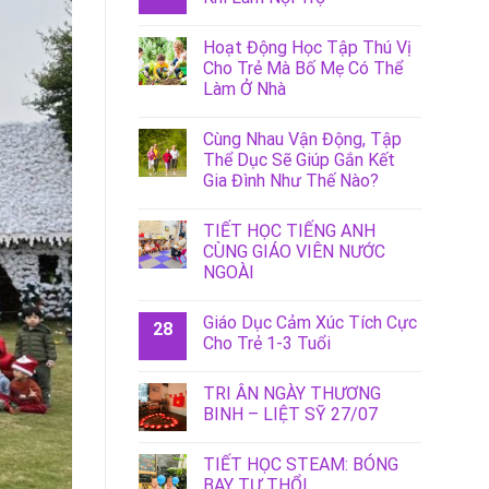
Hoạt Động Học Tập Thú Vị
Cho Trẻ Mà Bố Mẹ Có Thể
Làm Ở Nhà
Cùng Nhau Vận Động, Tập
Thể Dục Sẽ Giúp Gắn Kết
Gia Đình Như Thế Nào?
TIẾT HỌC TIẾNG ANH
CÙNG GIÁO VIÊN NƯỚC
NGOÀI
Giáo Dục Cảm Xúc Tích Cực
28
Cho Trẻ 1-3 Tuổi
TRI ÂN NGÀY THƯƠNG
BINH – LIỆT SỸ 27/07
TIẾT HỌC STEAM: BÓNG
BAY TỰ THỔI