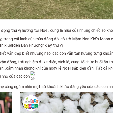
 động thú vị hướng tới Noel, cũng là mùa của những chiếc áo kho
y, trong cái lạnh của mùa đông đó, cô trò Mầm Non Kid’s Moon 
enix Garden Đan Phượng” đầy thú vị.
tiết vẫn đẹp biết nhường nào, các con vẫn tận hưởng từng khoả
vận động, trải nghiệm đi xe điện, xích lô, cùng tổ chức buổi ăn t
 bạn…cảm nhận không khí của ngày lễ Noel sắp đến gần. Tất cả kh
g nhớ của các con.
 mẹ cùng ngắm nhìn một số khoảnh khắc đáng yêu của các con nh