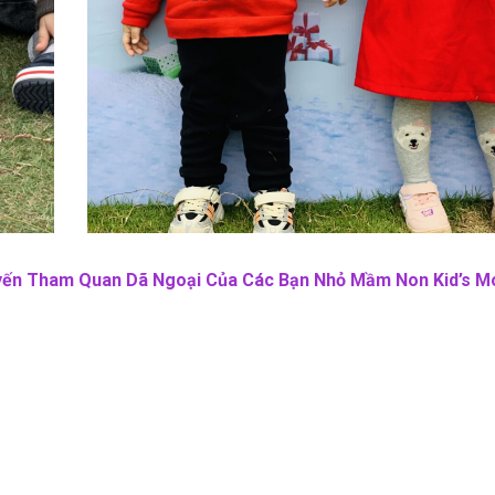
yến Tham Quan Dã Ngoại Của Các Bạn Nhỏ Mầm Non Kid’s M