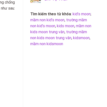
òng chống
 như sau:
Tìm kiếm theo từ khóa
:
kid’s moon
;
mầm non kid’s moon
,
trường mầm
non kid’s moon
,
kids moon
,
mầm non
kids moon trung văn
,
trường mầm
non kids moon trung văn
,
kidsmoon
,
mầm non kidsmoon