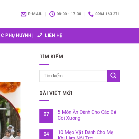
E-MAIL
08:00 - 17:30
0984 163 271
C PHỤ HUYNH
LIÊN HỆ
TÌM KIẾM
BÀI VIẾT MỚI
5 Món Ăn Dành Cho Các Bé
07
Còi Xương
10 Mẹo Vặt Dành Cho Mẹ
04
Khi Làm Nội Trợ