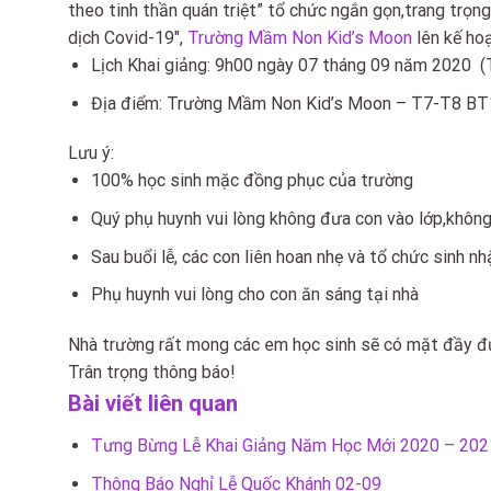
theo tinh thần quán triệt” tổ chức ngắn gọn,trang trọ
dịch Covid-19″,
Trường Mầm Non Kid’s Moon
lên kế ho
Lịch Khai giảng: 9h00 ngày 07 tháng 09 năm 2020 (
Địa điểm: Trường Mầm Non Kid’s Moon – T7-T8 BT
Lưu ý:
100% học sinh mặc đồng phục của trường
Quý phụ huynh vui lòng không đưa con vào lớp,không
Sau buổi lễ, các con liên hoan nhẹ và tổ chức sinh 
Phụ huynh vui lòng cho con ăn sáng tại nhà
Nhà trường rất mong các em học sinh sẽ có mặt đầy đủ, 
Trân trọng thông báo!
Bài viết liên quan
Tưng Bừng Lễ Khai Giảng Năm Học Mới 2020 – 20
Thông Báo Nghỉ Lễ Quốc Khánh 02-09