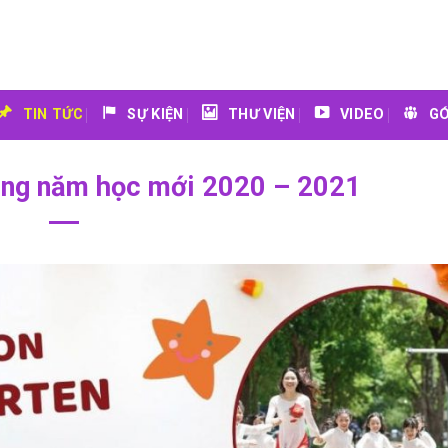
TIN TỨC
SỰ KIỆN
THƯ VIỆN
VIDEO
GÓ
ảng năm học mới 2020 – 2021