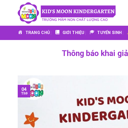
Skip
to
content
TRANG CHỦ
GIỚI THIỆU
TUYỂN SINH
Thông báo khai gi
04
Th9