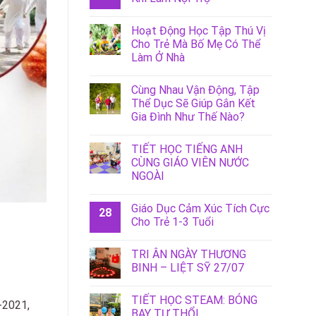
Hoạt Động Học Tập Thú Vị
Cho Trẻ Mà Bố Mẹ Có Thể
Làm Ở Nhà
Cùng Nhau Vận Động, Tập
Thể Dục Sẽ Giúp Gắn Kết
Gia Đình Như Thế Nào?
TIẾT HỌC TIẾNG ANH
CÙNG GIÁO VIÊN NƯỚC
NGOÀI
Giáo Dục Cảm Xúc Tích Cực
28
Cho Trẻ 1-3 Tuổi
TRI ÂN NGÀY THƯƠNG
BINH – LIỆT SỸ 27/07
TIẾT HỌC STEAM: BÓNG
-2021,
BAY TỰ THỔI