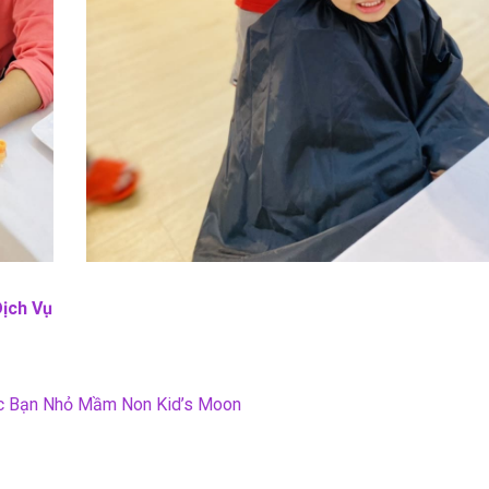
ịch Vụ
c Bạn Nhỏ Mầm Non Kid’s Moon