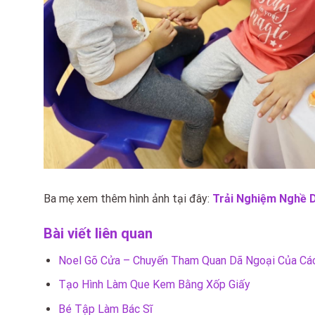
Ba mẹ xem thêm hình ảnh tại đây:
Trải Nghiệm Nghề D
Bài viết liên quan
Noel Gõ Cửa – Chuyến Tham Quan Dã Ngoại Của Cá
Tạo Hình Làm Que Kem Bằng Xốp Giấy
Bé Tập Làm Bác Sĩ