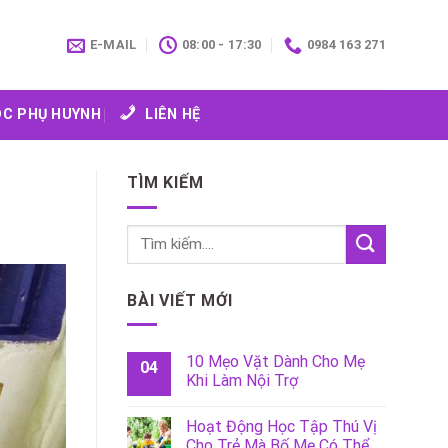
E-MAIL
08:00 - 17:30
0984 163 271
C PHỤ HUYNH
LIÊN HỆ
TÌM KIẾM
BÀI VIẾT MỚI
10 Mẹo Vặt Dành Cho Mẹ
04
Khi Làm Nội Trợ
Hoạt Động Học Tập Thú Vị
Cho Trẻ Mà Bố Mẹ Có Thể