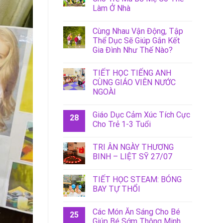
Làm Ở Nhà
Cùng Nhau Vận Động, Tập
Thể Dục Sẽ Giúp Gắn Kết
Gia Đình Như Thế Nào?
TIẾT HỌC TIẾNG ANH
CÙNG GIÁO VIÊN NƯỚC
NGOÀI
Giáo Dục Cảm Xúc Tích Cực
28
Cho Trẻ 1-3 Tuổi
TRI ÂN NGÀY THƯƠNG
BINH – LIỆT SỸ 27/07
TIẾT HỌC STEAM: BÓNG
BAY TỰ THỔI
Các Món Ăn Sáng Cho Bé
25
Giúp Bé Sớm Thông Minh