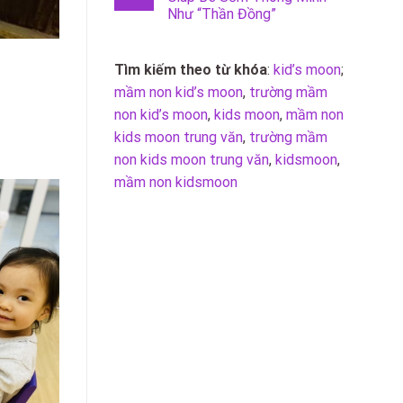
Như “Thần Đồng”
Tìm kiếm theo từ khóa
:
kid’s moon
;
mầm non kid’s moon
,
trường mầm
non kid’s moon
,
kids moon
,
mầm non
kids moon trung văn
,
trường mầm
non kids moon trung văn
,
kidsmoon
,
mầm non kidsmoon