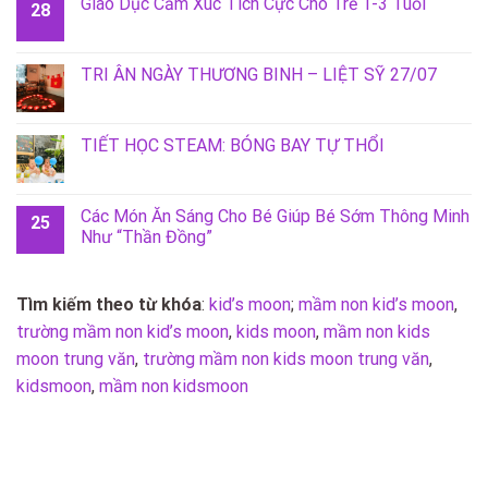
Giáo Dục Cảm Xúc Tích Cực Cho Trẻ 1-3 Tuổi
28
TRI ÂN NGÀY THƯƠNG BINH – LIỆT SỸ 27/07
TIẾT HỌC STEAM: BÓNG BAY TỰ THỔI
Các Món Ăn Sáng Cho Bé Giúp Bé Sớm Thông Minh
25
Như “Thần Đồng”
Tìm kiếm theo từ khóa
:
kid’s moon
;
mầm non kid’s moon
,
trường mầm non kid’s moon
,
kids moon
,
mầm non kids
moon trung văn
,
trường mầm non kids moon trung văn
,
kidsmoon
,
mầm non kidsmoon