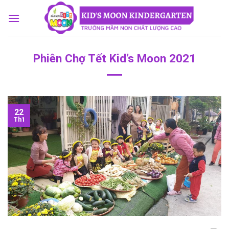
Skip
to
content
Phiên Chợ Tết Kid’s Moon 2021
22
Th1