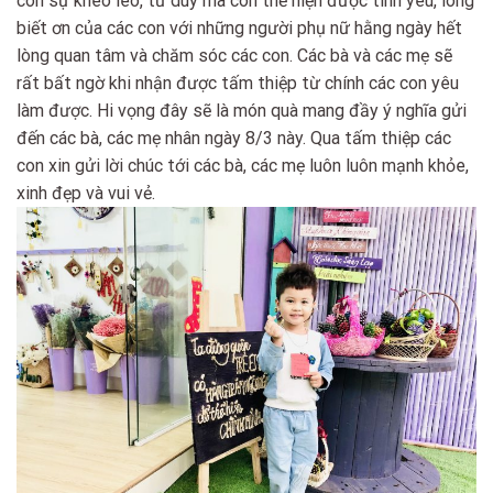
con sự khéo léo, tư duy mà còn thể hiện được tình yêu, lòng
biết ơn của các con với những người phụ nữ hằng ngày hết
lòng quan tâm và chăm sóc các con. Các bà và các mẹ sẽ
rất bất ngờ khi nhận được tấm thiệp từ chính các con yêu
làm được. Hi vọng đây sẽ là món quà mang đầy ý nghĩa gửi
đến các bà, các mẹ nhân ngày 8/3 này. Qua tấm thiệp các
con xin gửi lời chúc tới các bà, các mẹ luôn luôn mạnh khỏe,
xinh đẹp và vui vẻ.