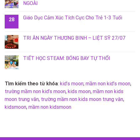
NGOÀI
Giáo Dục Cảm Xúc Tích Cực Cho Trẻ 1-3 Tuổi
28
TRI ÂN NGÀY THƯƠNG BINH – LIỆT SỸ 27/07
TIẾT HỌC STEAM: BÓNG BAY TỰ THỔI
Tìm kiếm theo từ khóa
:
kid’s moon
;
mầm non kid’s moon
,
trường mầm non kid’s moon
,
kids moon
,
mầm non kids
moon trung văn
,
trường mầm non kids moon trung văn
,
kidsmoon
,
mầm non kidsmoon