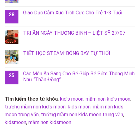
Giáo Dục Cảm Xúc Tích Cực Cho Trẻ 1-3 Tuổi
28
TRI ÂN NGÀY THƯƠNG BINH – LIỆT SỸ 27/07
TIẾT HỌC STEAM: BÓNG BAY TỰ THỔI
Các Món Ăn Sáng Cho Bé Giúp Bé Sớm Thông Minh
25
Như “Thần Đồng”
Tìm kiếm theo từ khóa
:
kid’s moon
;
mầm non kid’s moon
,
trường mầm non kid’s moon
,
kids moon
,
mầm non kids
moon trung văn
,
trường mầm non kids moon trung văn
,
kidsmoon
,
mầm non kidsmoon