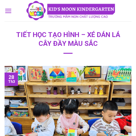
Skip
to
content
TIẾT HỌC TẠO HÌNH – XÉ DÁN LÁ
CÂY ĐẦY MÀU SẮC
28
Th3