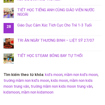
TIẾT HỌC TIẾNG ANH CÙNG GIÁO VIÊN NƯỚC
NGOÀI
Giáo Dục Cảm Xúc Tích Cực Cho Trẻ 1-3 Tuổi
28
TRI ÂN NGÀY THƯƠNG BINH – LIỆT SỸ 27/07
TIẾT HỌC STEAM: BÓNG BAY TỰ THỔI
Tìm kiếm theo từ khóa
:
kid’s moon
;
mầm non kid’s moon
,
trường mầm non kid’s moon
,
kids moon
,
mầm non kids
moon trung văn
,
trường mầm non kids moon trung văn
,
kidsmoon
,
mầm non kidsmoon