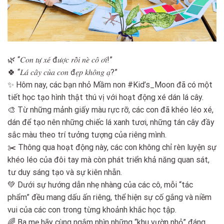
🌿 “𝐶𝑜𝑛 𝑡𝑢̛̣ 𝑥𝑒́ đ𝑢̛𝑜̛̣𝑐 𝑟𝑜̂̀𝑖 𝑛𝑒̀ 𝑐𝑜̂ 𝑜̛𝑖!”
🍀 “𝐿𝑎́ 𝑐𝑎̂𝑦 𝑐𝑢̉𝑎 𝑐𝑜𝑛 đ𝑒̣𝑝 𝑘ℎ𝑜̂𝑛𝑔 𝑎̣?”
✨ Hôm nay, các bạn nhỏ Mầm non #Kid’s_Moon đã có một
tiết học tạo hình thật thú vị với hoạt động xé dán lá cây.
🎨 Từ những mảnh giấy màu rực rỡ, các con đã khéo léo xé,
dán để tạo nên những chiếc lá xanh tươi, những tán cây đầy
sắc màu theo trí tưởng tượng của riêng mình.
✂️ Thông qua hoạt động này, các con không chỉ rèn luyện sự
khéo léo của đôi tay mà còn phát triển khả năng quan sát,
tư duy sáng tạo và sự kiên nhẫn.
💚 Dưới sự hướng dẫn nhẹ nhàng của các cô, mỗi “tác
phẩm” đều mang dấu ấn riêng, thể hiện sự cố gắng và niềm
vui của các con trong từng khoảnh khắc học tập.
🌈 Ba mẹ hãy cùng ngắm nhìn những “khu vườn nhỏ” đáng