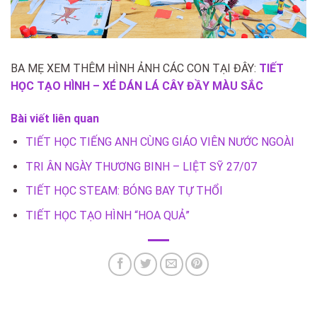
BA MẸ XEM THÊM HÌNH ẢNH CÁC CON TẠI ĐÂY:
TIẾT
HỌC TẠO HÌNH – XÉ DÁN LÁ CÂY ĐẦY MÀU SẮC
Bài viết liên quan
TIẾT HỌC TIẾNG ANH CÙNG GIÁO VIÊN NƯỚC NGOÀI
TRI ÂN NGÀY THƯƠNG BINH – LIỆT SỸ 27/07
TIẾT HỌC STEAM: BÓNG BAY TỰ THỔI
TIẾT HỌC TẠO HÌNH “HOA QUẢ”