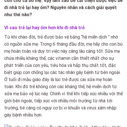
còn cho cả bố mẹ. Vậy làm sao để cải thiện được việc bé
đi nhà trẻ lại hay ốm? Nguyên nhân và cách giải quyết
như thế nào?
Vì sao trẻ lại hay ốm hơn khi đi nhà trẻ
Từ khi chào đời, trẻ được bảo vệ bằng “hệ miễn dịch ” nhờ
có nguồn sữa mẹ. Trong 6 tháng đầu đời, mẹ hãy cho con bú
mẹ hoàn toàn và duy trì việc này càng lâu càng tốt. Sữa mẹ
chứa nhiều kháng thể, các vitamin cần thiết nhất cho sự
phát triển của con yêu, tiêu hóa và hấp thụ chất tốt, đặc
biệt giúp con chống lại các tác nhân gây bệnh từ bên ngoài.
Ở tuổi đi mẫu giáo đây là lúc trẻ được cai sữa mẹ hoàn
toàn. Khi đó trẻ không còn các kháng thể, hệ miễn dịch từ
sữa mẹ bảo vệ lúc này. Chính vì thế khi tiếp xúc nhiều với thế
giới bên ngoài, tiếp xúc với nhiều môi trường từ nhà tới
trường, bé càng có nguy cơ bị vi khuẩn và virus xâm nhập
gây bệnh nhiều hơn.