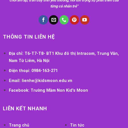
chơi ấm áp, tràn đầy tình yêu thương, nơi tôn trọng sự phát triển của
từng cá nhân trẻ"
THÔNG TIN LIÊN HỆ
Địa chỉ:
T6-T7-T8- BT1 Khu đô thị Intracom, Trung Văn,
Nam Từ Liêm, Hà Nội
Điện thoại:
0984-163-271
Email:
lienhe@kidsmoon.edu.vn
Facebook:
Trường Mầm Non Kid's Moon
LIÊN KẾT NHANH
Trang chủ
Tin tức