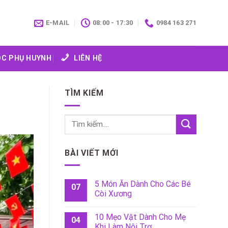
E-MAIL
08:00 - 17:30
0984 163 271
C PHỤ HUYNH
LIÊN HỆ
TÌM KIẾM
BÀI VIẾT MỚI
5 Món Ăn Dành Cho Các Bé
07
Còi Xương
10 Mẹo Vặt Dành Cho Mẹ
04
Khi Làm Nội Trợ