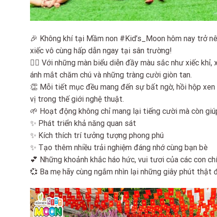
🎉 Không khí tại Mầm non #Kid’s_Moon hôm nay trở nê
xiếc vô cùng hấp dẫn ngay tại sân trường!
🤹‍♂️ Với những màn biểu diễn đầy màu sắc như xiếc khỉ,
ánh mắt chăm chú và những tràng cười giòn tan.
👏 Mỗi tiết mục đều mang đến sự bất ngờ, hồi hộp xen 
vị trong thế giới nghệ thuật.
🌱 Hoạt động không chỉ mang lại tiếng cười mà còn giú
✨ Phát triển khả năng quan sát
✨ Kích thích trí tưởng tượng phong phú
✨ Tạo thêm nhiều trải nghiệm đáng nhớ cùng bạn bè
💕 Những khoảnh khắc háo hức, vui tươi của các con chí
💞 Ba mẹ hãy cùng ngắm nhìn lại những giây phút thật 