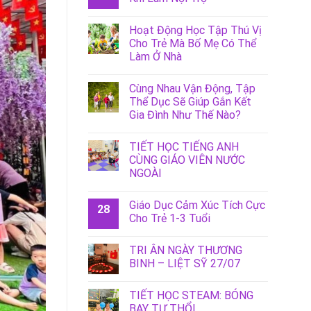
Hoạt Động Học Tập Thú Vị
Cho Trẻ Mà Bố Mẹ Có Thể
Làm Ở Nhà
Cùng Nhau Vận Động, Tập
Thể Dục Sẽ Giúp Gắn Kết
Gia Đình Như Thế Nào?
TIẾT HỌC TIẾNG ANH
CÙNG GIÁO VIÊN NƯỚC
NGOÀI
Giáo Dục Cảm Xúc Tích Cực
28
Cho Trẻ 1-3 Tuổi
TRI ÂN NGÀY THƯƠNG
BINH – LIỆT SỸ 27/07
TIẾT HỌC STEAM: BÓNG
BAY TỰ THỔI