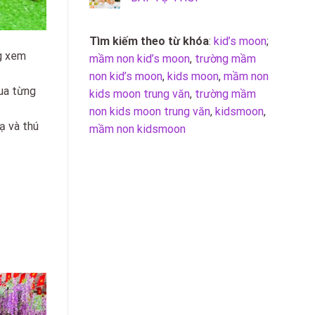
Tìm kiếm theo từ khóa
:
kid’s moon
;
g xem
mầm non kid’s moon
,
trường mầm
non kid’s moon
,
kids moon
,
mầm non
qua từng
kids moon trung văn
,
trường mầm
non kids moon trung văn
,
kidsmoon
,
ạ và thú
mầm non kidsmoon