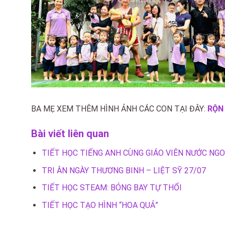
BA MẸ XEM THÊM HÌNH ẢNH CÁC CON TẠI ĐÂY:
RỘN 
Bài viết liên quan
TIẾT HỌC TIẾNG ANH CÙNG GIÁO VIÊN NƯỚC NGO
TRI ÂN NGÀY THƯƠNG BINH – LIỆT SỸ 27/07
TIẾT HỌC STEAM: BÓNG BAY TỰ THỔI
TIẾT HỌC TẠO HÌNH “HOA QUẢ”