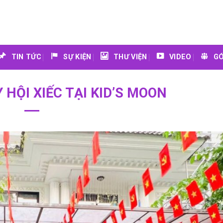
TIN TỨC
SỰ KIỆN
THƯ VIỆN
VIDEO
GÓ
HỘI XIẾC TẠI KID’S MOON