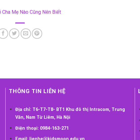
rẻ Cha Mẹ Nào Cũng Nên Biết
THÔNG TIN LIÊN HỆ
Địa chỉ:
T6-T7-T8- BT1 Khu đô thị Intracom, Trung
Văn, Nam Từ Liêm, Hà Nội
Điện thoại:
0984-163-271
Email:
lienhe@kidsmoon.edu.vn