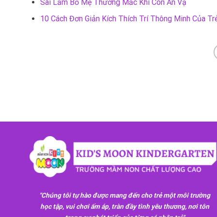
Sai Lầm Bố Mẹ Thường Mắc Khi Con Ăn Vạ
10 Cách Đơn Giản Kích Thích Trí Thông Minh Của T
"Chúng tôi tự hào được mang đến cho trẻ một môi trường
học tập, vui chơi ấm áp, tràn đầy tình yêu thương, nơi tôn