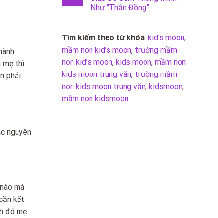
Như “Thần Đồng”
Tìm kiếm theo từ khóa
:
kid’s moon
;
mầm non kid’s moon
,
trường mầm
 hành
non kid’s moon
,
kids moon
,
mầm non
h mẹ thì
kids moon trung văn
,
trường mầm
on phải
non kids moon trung văn
,
kidsmoon
,
mầm non kidsmoon
ác nguyên
ẹ nào mà
cần kết
nh đó mẹ