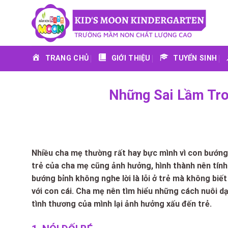
Skip
to
content
TRANG CHỦ
GIỚI THIỆU
TUYỂN SINH
Những Sai Lầm Tr
Nhiều cha mẹ thường rất hay bực mình vì con bướng 
trẻ của cha mẹ cũng ảnh hưởng, hình thành nên tính 
bướng bỉnh không nghe lời là lỗi ở trẻ mà không biế
với con cái. Cha mẹ nên tìm hiểu những cách nuôi d
tình thương của mình lại ảnh hưởng xấu đến trẻ.