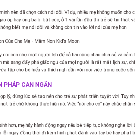
 mình nên đã chọn cách nói dối. Ví dụ, nhiều mẹ không muốn cho 
o ộp hay ông ba bị bắt cóc, ở 1 vài lần đầu thì trẻ sẽ tin thật 
hóng biết mẹ nói dối và không còn tin vào lời nói của mẹ hơn.
hãy coi con như một người lớn để cả hai cũng nhau chia sẻ và cảm
con mà sang đấy phá giấc ngủ của mọi người là rất mất lịch sự, ch
vừa tập cho bé hiểu và thích ngh dần với mọi việc trong cuộc sốn
ỆN PHÁP CAN NGĂN
ợp lý, đúng lúc sẽ tạo nên cho trẻ sự phát triển tuyệt vời. Tuy nh
nạt trẻ chứ không thực hiện nó. Việc “nói cho có” này chắc chắn 
bỉnh hơn, mẹ hãy hành động ngay nếu bé tiếp tục không nghe lời.
n lỗi ngay đồng thời đi kèm hình phạt đánh vào tay bé hay phạt