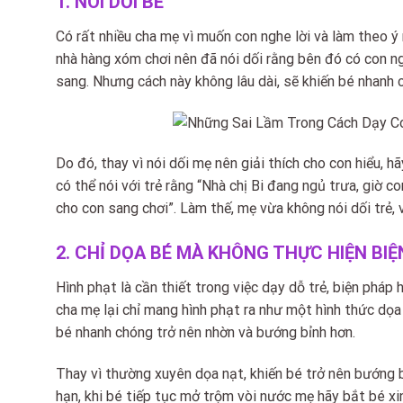
1. NÓI DỐI BÉ
Có rất nhiều cha mẹ vì muốn con nghe lời và làm theo ý
nhà hàng xóm chơi nên đã nói dối rằng bên đó có con ngá
sang. Nhưng cách này không lâu dài, sẽ khiến bé nhanh c
Do đó, thay vì nói dối mẹ nên giải thích cho con hiểu, 
có thể nói với trẻ rằng “Nhà chị Bi đang ngủ trưa, giờ 
cho con sang chơi”. Làm thế, mẹ vừa không nói dối trẻ, 
2. CHỈ DỌA BÉ MÀ KHÔNG THỰC HIỆN BI
Hình phạt là cần thiết trong việc dạy dỗ trẻ, biện pháp h
cha mẹ lại chỉ mang hình phạt ra như một hình thức dọa 
bé nhanh chóng trở nên nhờn và bướng bỉnh hơn.
Thay vì thường xuyên dọa nạt, khiến bé trở nên bướng 
hạn, khi bé tiếp tục mở trộm vòi nước mẹ hãy bắt bé xi