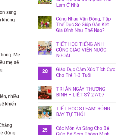
Làm Ở Nhà
con sang
Cùng Nhau Vận Động, Tập
và không
Thể Dục Sẽ Giúp Gắn Kết
Gia Đình Như Thế Nào?
TIẾT HỌC TIẾNG ANH
CÙNG GIÁO VIÊN NƯỚC
 thông. Mẹ
NGOÀI
iều mẹ sẽ
Giáo Dục Cảm Xúc Tích Cực
g.
28
Cho Trẻ 1-3 Tuổi
TRI ÂN NGÀY THƯƠNG
BINH – LIỆT SỸ 27/07
iên, nhiều
sẽ khiến
TIẾT HỌC STEAM: BÓNG
BAY TỰ THỔI
 Chẳng
Các Món Ăn Sáng Cho Bé
25
 bé đứng
Giúp Bé Sớm Thông Minh