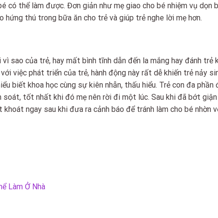
bé có thể làm được. Đơn giản như mẹ giao cho bé nhiệm vụ dọn 
o hứng thú trong bữa ăn cho trẻ và giúp trẻ nghe lời mẹ hơn.
 vì sao của trẻ, hay mất bình tĩnh dẫn đến la mắng hay đánh trẻ 
với việc phát triển của trẻ, hành động này rất dễ khiến trẻ nảy si
 hiểu biết khoa học cùng sự kiên nhẫn, thấu hiểu. Trẻ con đa phần
oát, tốt nhất khi đó mẹ nên rời đi một lúc. Sau khi đã bớt giận 
t khoát ngay sau khi đưa ra cảnh báo để tránh làm cho bé nhờn vớ
hể Làm Ở Nhà