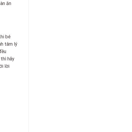
bàn ăn
khi bé
nh tâm lý
 đều
thì hãy
i lời