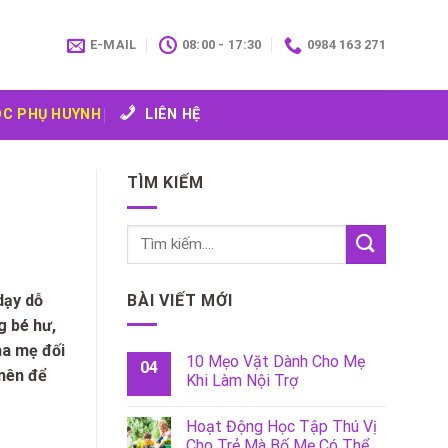
E-MAIL
08:00 - 17:30
0984 163 271
C PHỤ HUYNH
LIÊN HỆ
TÌM KIẾM
BÀI VIẾT MỚI
dạy dỗ
g bé hư,
ha mẹ đối
10 Mẹo Vặt Dành Cho Mẹ
04
 nên để
Khi Làm Nội Trợ
Hoạt Động Học Tập Thú Vị
Cho Trẻ Mà Bố Mẹ Có Thể