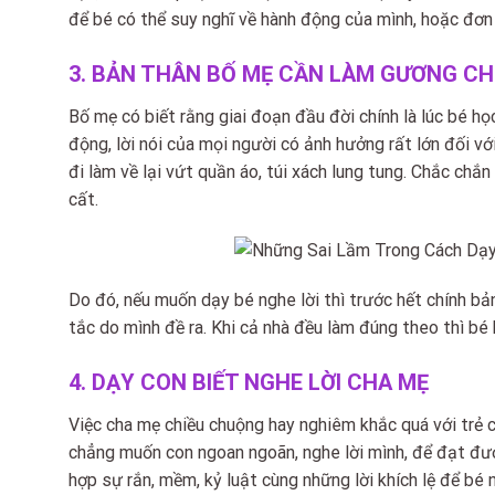
để bé có thể suy nghĩ về hành động của mình, hoặc đơn 
3. BẢN THÂN BỐ MẸ CẦN LÀM GƯƠNG CH
Bố mẹ có biết rằng giai đoạn đầu đời chính là lúc bé họ
động, lời nói của mọi người có ảnh hưởng rất lớn đối v
đi làm về lại vứt quần áo, túi xách lung tung. Chắc chắ
cất.
Do đó, nếu muốn dạy bé nghe lời thì trước hết chính 
tắc do mình đề ra. Khi cả nhà đều làm đúng theo thì bé
4. DẠY CON BIẾT NGHE LỜI CHA MẸ
Việc cha mẹ chiều chuộng hay nghiêm khắc quá với trẻ c
chẳng muốn con ngoan ngoãn, nghe lời mình, để đạt đượ
hợp sự rắn, mềm, kỷ luật cùng những lời khích lệ để bé