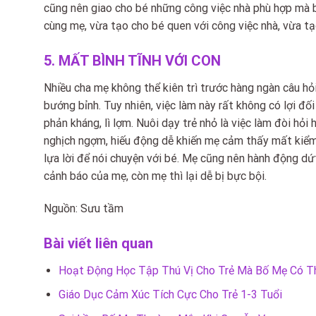
cũng nên giao cho bé những công việc nhà phù hợp mà 
cùng mẹ, vừa tạo cho bé quen với công việc nhà, vừa tạ
5. MẤT BÌNH TĨNH VỚI CON
Nhiều cha mẹ không thể kiên trì trước hàng ngàn câu hỏi
bướng bỉnh. Tuy nhiên, việc làm này rất không có lợi đối 
phản kháng, lì lợm. Nuôi dạy trẻ nhỏ là việc làm đòi hỏi
nghịch ngợm, hiếu động dễ khiến mẹ cảm thấy mất kiểm s
lựa lời để nói chuyện với bé. Mẹ cũng nên hành động dứ
cảnh báo của mẹ, còn mẹ thì lại dễ bị bực bội.
Nguồn: Sưu tầm
Bài viết liên quan
Hoạt Động Học Tập Thú Vị Cho Trẻ Mà Bố Mẹ Có T
Giáo Dục Cảm Xúc Tích Cực Cho Trẻ 1-3 Tuổi