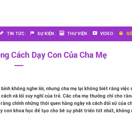
TIN TỨC
SỰ KIỆN
THƯ VIỆN
VIDEO
GÓ
ong Cách Dạy Con Của Cha Mẹ
bỉnh không nghe lời, nhưng cha mẹ lại không biết rằng việc 
cách và lối suy nghĩ của trẻ. Các cha mẹ thưởng chỉ cho rằn
t rằng chính những thói quen hằng ngày và cách đối xử của c
ạy con khoa học để tạo cho bé sự phát triển tốt nhất, không