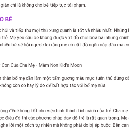
giản chỉ là không cho bé tiếp tục tái phạm.
O BÉ
c hỏi và tiếp thu mọi thứ xung quanh là tốt và nhiều nhất. Những
ới trẻ. Mẹ yêu cầu bé không được vứt đồ chơi bừa bãi nhưng chín
n nhiều bé sẽ hỏi ngược lại rằng mẹ có cất đồ ngăn nắp đâu mà c
bản thân bố mẹ cần làm một tấm gương mẫu mực tuân thủ đúng c
 không còn cớ hay lý do để bất hợp tác với bố mẹ nữa.
ũng đều không tốt cho việc hình thành tính cách của trẻ. Cha m
c điều đó thì các phương pháp dạy dỗ trẻ là rất quan trọng. Mẹ 
 nghe lời một cách tự nhiên mà không phải do bị ép buộc. Bên cạ