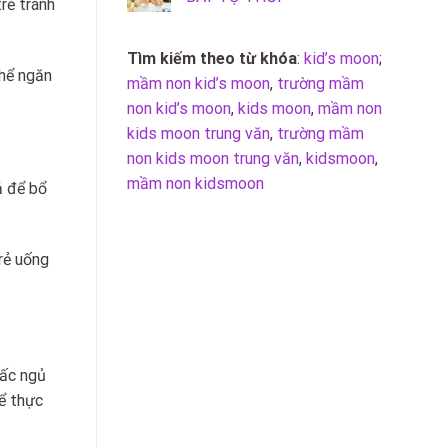
rẻ tránh
Tìm kiếm theo từ khóa
:
kid’s moon
;
thể ngăn
mầm non kid’s moon
,
trường mầm
non kid’s moon
,
kids moon
,
mầm non
kids moon trung văn
,
trường mầm
non kids moon trung văn
,
kidsmoon
,
mầm non kidsmoon
ả để bổ
rẻ uống
iấc ngủ
hể thực