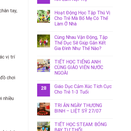
chân tay,
Hoạt Động Học Tập Thú Vị
Cho Trẻ Mà Bố Mẹ Có Thể
Làm Ở Nhà
Cùng Nhau Vận Động, Tập
Thể Dục Sẽ Giúp Gắn Kết
Gia Đình Như Thế Nào?
c vị trí
TIẾT HỌC TIẾNG ANH
CÙNG GIÁO VIÊN NƯỚC
NGOÀI
 đồ chơi
Giáo Dục Cảm Xúc Tích Cực
28
Cho Trẻ 1-3 Tuổi
i nhiều
TRI ÂN NGÀY THƯƠNG
BINH – LIỆT SỸ 27/07
TIẾT HỌC STEAM: BÓNG
BAY TỰ THỔI