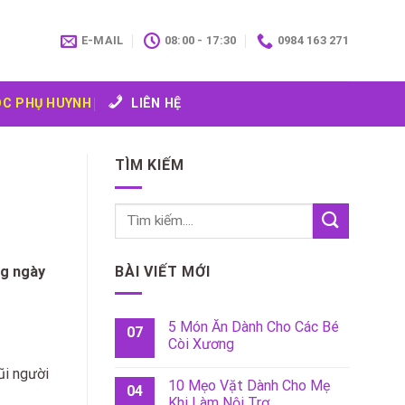
E-MAIL
08:00 - 17:30
0984 163 271
C PHỤ HUYNH
LIÊN HỆ
TÌM KIẾM
BÀI VIẾT MỚI
ng ngày
5 Món Ăn Dành Cho Các Bé
07
Còi Xương
ũi người
10 Mẹo Vặt Dành Cho Mẹ
04
Khi Làm Nội Trợ