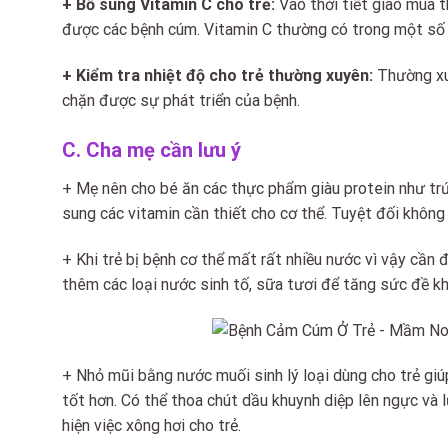
+ Bổ sung Vitamin C cho trẻ:
Vào thời tiết giao mùa 
được các bệnh cúm. Vitamin C thường có trong một số r
+ Kiểm tra nhiệt độ cho trẻ thường xuyên:
Thường xu
chặn được sự phát triển của bệnh.
C. Cha mẹ cần lưu ý
+ Mẹ nên cho bé ăn các thực phẩm giàu protein như trứ
sung các vitamin cần thiết cho cơ thể. Tuyệt đối không 
+ Khi trẻ bị bệnh cơ thể mất rất nhiều nước vì vậy cần
thêm các loại nước sinh tố, sữa tươi để tăng sức đề kh
+ Nhỏ mũi bằng nước muối sinh lý loại dùng cho trẻ giú
tốt hơn. Có thể thoa chút dầu khuynh diệp lên ngực và l
hiện việc xông hơi cho trẻ.