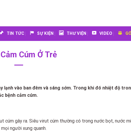
TIN TỨC
SỰ KIỆN
THƯ VIỆN
VIDEO
GÓ
 Cảm Cúm Ở Trẻ
hay lạnh vào ban đêm và sáng sớm. Trong khi đó nhiệt độ tro
mắc bệnh cảm cúm.
t cúm gây ra. Siêu virut cúm thường có trong nước bọt, nước m
 mọi người xung quanh.