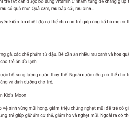
thì trẻ rất cần được bổ sung vitamin C nhằm tăng đề kháng giúp t
au củ quả như: Quả cam, rau bắp cải, rau bina…
yên kiểm tra nhiệt độ cơ thể cho con trẻ giúp ông bố bà mẹ có 
ng gà, các chế phẩm từ đậu. Bé cần ăn nhiều rau xanh và hoa qu
cho trẻ ăn đồ lạnh.
 được bổ sung lượng nước thay thế. Ngoài nước uống có thể cho t
áng và dinh dưỡng cho trẻ.
p vệ sinh vùng mũi họng, giảm triệu chứng nghẹt mũi để trẻ có g
ưng trẻ giúp giữ ấm cơ thể, giảm ho và nghẹt mũi. Ngoài ra có t