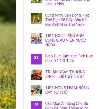
Làm Ở Nhà
Cùng Nhau Vận Động, Tập
Thể Dục Sẽ Giúp Gắn Kết
Gia Đình Như Thế Nào?
TIẾT HỌC TIẾNG ANH
CÙNG GIÁO VIÊN NƯỚC
NGOÀI
Giáo Dục Cảm Xúc Tích Cực
28
Cho Trẻ 1-3 Tuổi
TRI ÂN NGÀY THƯƠNG
BINH – LIỆT SỸ 27/07
TIẾT HỌC STEAM: BÓNG
BAY TỰ THỔI
Các Món Ăn Sáng Cho Bé
25
Giúp Bé Sớm Thông Minh