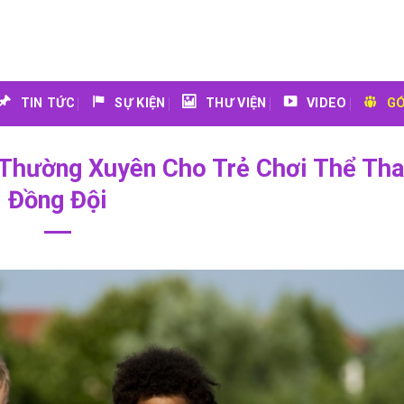
TIN TỨC
SỰ KIỆN
THƯ VIỆN
VIDEO
GÓ
ẹ Thường Xuyên Cho Trẻ Chơi Thể Th
Đồng Đội