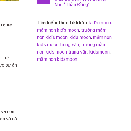
Như “Thần Đồng”
Tìm kiếm theo từ khóa
:
kid’s moon
;
trẻ sẽ
mầm non kid’s moon
,
trường mầm
non kid’s moon
,
kids moon
,
mầm non
kids moon trung văn
,
trường mầm
non kids moon trung văn
,
kidsmoon
,
o trẻ
mầm non kidsmoon
hực sự ăn
 và con
hạn và có