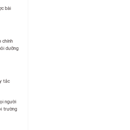
ợc bài
o chính
nuôi dưỡng
y tắc
ọi người
ôi trường