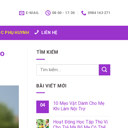
E-MAIL
08:00 - 17:30
0984 163 271
C PHỤ HUYNH
LIÊN HỆ
ao
TÌM KIẾM
BÀI VIẾT MỚI
10 Mẹo Vặt Dành Cho Mẹ
04
Khi Làm Nội Trợ
Hoạt Động Học Tập Thú Vị
Cho Trẻ Mà Bố Mẹ Có Thể