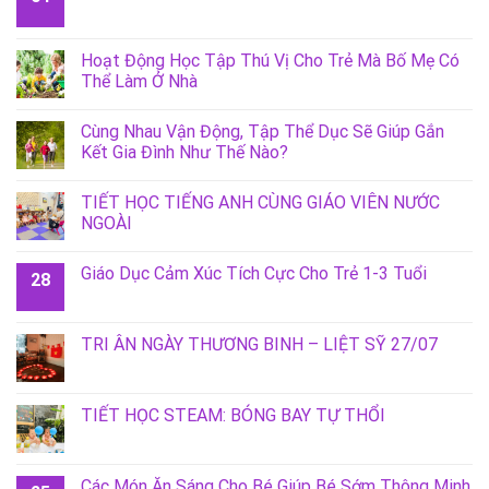
Hoạt Động Học Tập Thú Vị Cho Trẻ Mà Bố Mẹ Có
Thể Làm Ở Nhà
Cùng Nhau Vận Động, Tập Thể Dục Sẽ Giúp Gắn
Kết Gia Đình Như Thế Nào?
TIẾT HỌC TIẾNG ANH CÙNG GIÁO VIÊN NƯỚC
NGOÀI
Giáo Dục Cảm Xúc Tích Cực Cho Trẻ 1-3 Tuổi
28
TRI ÂN NGÀY THƯƠNG BINH – LIỆT SỸ 27/07
TIẾT HỌC STEAM: BÓNG BAY TỰ THỔI
Các Món Ăn Sáng Cho Bé Giúp Bé Sớm Thông Minh