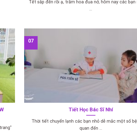
Tết sắp đến rồi ạ, trăm hoa đua nở, hôm nay các bạn
...
07
OW
Tiết Học Bác Sĩ Nhí
Thời tiết chuyển lạnh các bạn nhỏ dễ mắc một số bệ
trang"
quan đến ...