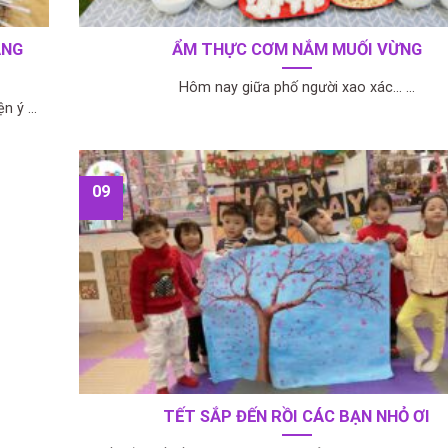
ẰNG
ẨM THỰC CƠM NẮM MUỐI VỪNG
Hôm nay giữa phố người xao xác... ...
 ý ...
09
TẾT SẮP ĐẾN RỒI CÁC BẠN NHỎ ƠI