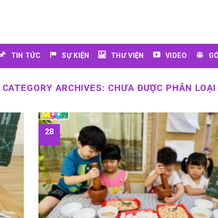
TIN TỨC
SỰ KIỆN
THƯ VIỆN
VIDEO
GÓ
CATEGORY ARCHIVES:
CHƯA ĐƯỢC PHÂN LOẠI
28