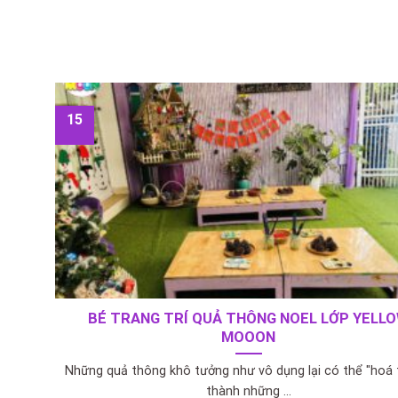
15
BÉ TRANG TRÍ QUẢ THÔNG NOEL LỚP YELL
MOOON
Những quả thông khô tưởng như vô dụng lại có thể "hoá 
thành những ...