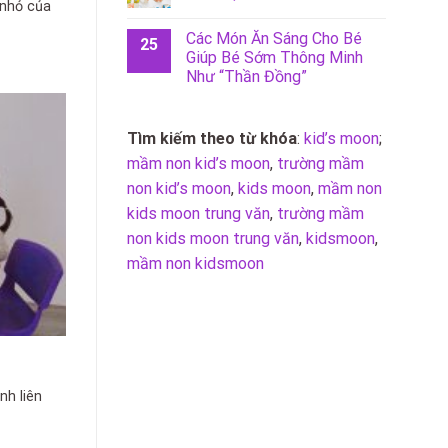
 nhỏ của
Các Món Ăn Sáng Cho Bé
25
Giúp Bé Sớm Thông Minh
Như “Thần Đồng”
Tìm kiếm theo từ khóa
:
kid’s moon
;
mầm non kid’s moon
,
trường mầm
non kid’s moon
,
kids moon
,
mầm non
kids moon trung văn
,
trường mầm
non kids moon trung văn
,
kidsmoon
,
mầm non kidsmoon
nh liên