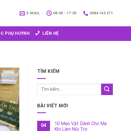
E-MAIL
08:00 - 17:30
0984 163 271
C PHỤ HUYNH
LIÊN HỆ
TÌM KIẾM
BÀI VIẾT MỚI
10 Mẹo Vặt Dành Cho Mẹ
04
Khi Làm Nội Trợ